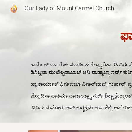
Our Lady of Mount Carmel Church
Sk
ಫಾ
ಕಾರ್ಮೆಲ್ ಮಾಯೆಕ್ ಸಮರ್ಪಿತ್ ಕೆಲ್ಲ್ಯಾ ಶಿರ್ತಾಡಿ ಫಿರ್ಗ
ಡಿಸಿಲ್ವಚಾ ಮುಖೆಲ್ಪಣಾಖಾಲ್ ಆನಿ ವಾಡ್ಯಾಚ್ಯಾ ಸರ್ವ್ ಕು
ಹ್ಯಾ ಕಾರ್ಯಾಕ್ ಫಿರ್ಗಜೆಚೊ ವಿಗಾರ್‌ಬಾಪ್, ಗುರ್ಕಾರ್, ಪ್ರ
ಫೆಸ್ತಾ ದಿಸಾ ಫಾತಿಮಾ ವಾಡಾಂತ್ಲ್ಯಾ ಸರ್ವ್ ಶಿಕ್ಪಾ ಕ್ಷೇತ್ರಾ
ವಿವಿಧ್ ಮನೋರಂಜನ್ ಕಾರ‍್ಯಕ್ರಮ ಆಸಾ ಕೆಲ್ಲಿ. ಆಖೇರಿಕ್ ಜೆ