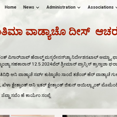
Home
News
Administration
Associations
ip to main content
Skip to navigat
ತಿಮಾ ವಾಡ್ಯಾಚೊ ದೀಸ್
ಆಚರ
ಜೆಂತ್ ವಿಗಾರ್‌ಬಾಪ್ ಹೆರಾಲ್ಡ್ ಮಸ್ಕರೇನಸ್‌ಚ್ಯಾ ನಿರ್ದೇಶನಖಾಲ್ ಆಮ್ಚ್ಯಾ 
ಟ್ಮಾಂಚ್ಯಾ ಸಹಕಾರಾನ್ 12.5.2024ವೆರ್ ಶ್ರೀಮಾನ್ ಪ್ರಾನ್ಸಿಸ್ ಕ್ರಾಸ್ತಾಚಾ
ತಿನಿಧಿ ಆನಿ ವಾಡ್ಯಾಚೆ ಸರ್ವ್ ಕುಟ್ಮಾಚೆಂ ಸಾಂದೆ ತಶೆಂಚ್ ಹೆರ್ ವಾಡ್ಯಾಚೆ ಗುರ
ಂತ್, ಖೆಳಾ ಕ್ಷೇತ್ರಾಂತ್ ಆನಿ ಇತರ್ ಕ್ಷೇತ್ರಾಂತ್ ಜಿಕುನ್ ಆಯಿಲ್ಲ್ಯಾಂಕ್ ಮೊಮೆ
ವ್ಣಾ ಸವೆಂ ಹೆ ಕಾರ್ಯೆಂ ಸಂಪ್ಲೆ.