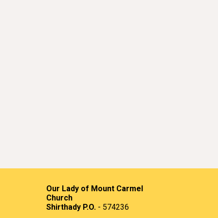
Our Lady of Mount Carmel
Church
Shirthady P.O.
- 574236