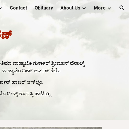
Contact
Obituary
About Us
More
ion
ಣ್
ಫಾತಿಮಾ ವಾಡ್ಯಾಚೊ ಗುರ್ಕಾರ್ ಶ್ರೀಮಾನ್ ಹೆರಾಲ್ಡ್
 ಘರಾ ವಾಡ್ಯಾಚೊ ದೀಸ್ ಆಚರಣ್ ಕೆಲೊ.
್ಕಾರ್ ಹಾಜರ್ ಆಸ್‌ಲ್ಲೆಂ.
ಂಟೊ ದೀವ್ನ್ ಶಾಭಾಸ್ಕಿ ಪಾಟಯ್ಲಿ.