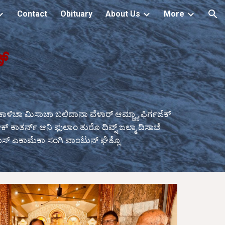
Contact
Obituary
About Us
More
ion
್
 ಸಕಾಳಿಚಾ ಮಿಸಾಚಾ ಬಲಿದಾನಾ ವೆಳಾರ್ ಆಮ್ಚ್ಯಾ ಫಿರ್ಗಜೆಕ್
ೇಕ್ ಕಾತರ್ನ್ ಆನಿ ಫುಲಾಂ ತುರೊ ದಿವ್ನ್ ಜಲ್ಮಾ ದಿಸಾಚೆ
ಂತೊಸ್ ಎಕಾಮೆಕಾ ಸಂಗಿ ವಾಂಟುನ್ ಘೆತ್ಲೊ.