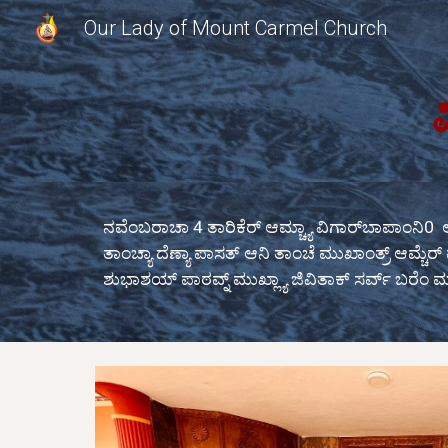
Our Lady of Mount Carmel Church
Sk
ನವೆಂಬರಾಚಾ 4 ತಾರಿಕೆರ್ ಆಮ್ಚ್ಯಾ ವಿಗಾರ್‌ಬಾಪಾಂನಿ0 ಆಪ್
ತಾಂಚ್ಯಾ ದೆಣ್ಯಾ ಪಾಸತ್ ಆನಿ ತಾಂಚೆ ಮುಖಾಂತ್ರ್ ಆಮ್ಚೆರ್
ಶುಭಾಶಯ್ ಪಾಠವ್ನ್ ಮುಖ್ಲ್ಯಾ ಜಿವಿತಾಕ್ ಸರ್ವ್ ಬರೆಂ ಮ