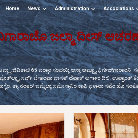
Home
News
Administration
Associations
ip to main content
Skip to navigat
ವಿಗಾರಾಚೊ ಜಲ್ಮಾ ದೀಸ್ ಆಚರಣ
ಲ್ಯಾ ಜಿವಿತಾಚಿ 65 ವರ‍್ಸಾಂ ಸಂಪಯ್ಲಿ ಆಸ್ತಾ ಆಮ್ಚ್ಯಾ ಫಿರ್ಗಜ್‌ಗಾರಾಂನಿ
 ವೊತ್‌ಲ್ಲ್ಯಾ ಸರ್ವ್ ಬೆಸಾಂವಾ ಪಾಸತ್ ದೆವಾಕ್ ಅರ್ಗಾಂ ದಿಲಿ. ಉಪ್ರಾಂತ್ ಕ
ಾಗ್ಲೆಂ. ತ್ಯಾ ನಂತರ್ ಜಮ್ಲೆಲ್ಯಾ ಸಮೇಸ್ತಾನಿಂ ಕಾಫಿ ಫಳಾರಾ ಸವೆಂ ಹೊ ಸ